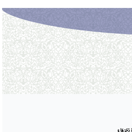
ةٌ ذَخَرَهَا وَ