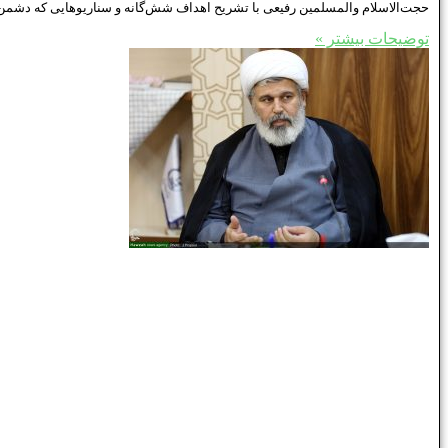
حجت‌الاسلام والمسلمین رفیعی با تشریح اهداف شش‌گانه و سناریوهایی که دشمن دن
توضیحات بیشتر »