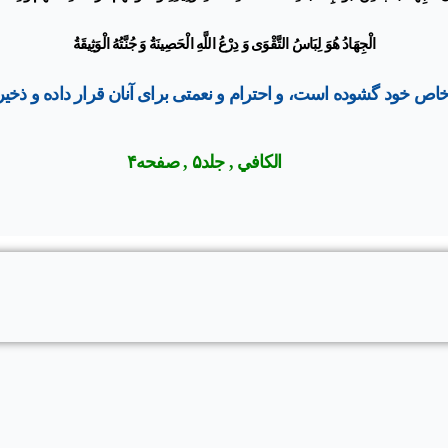
الْجِهَادُ هُوَ لِبَاسُ التَّقْوَى وَ دِرْعُ اللَّهِ الْحَصِينَةُ وَ جُنَّتُهُ الْوَثِيقَةُ‌
خاص خود گشوده است، و احترام و نعمتى براى آنان قرار داده و ذخ
الکافي , جلد۵ , صفحه۴