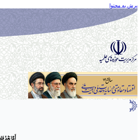
پرش به محتوا
أَمَّا بَعْدُ فَ