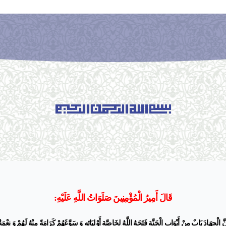
قَالَ أَمِيرُ الْمُؤْمِنِينَ‌ صَلَوَاتُ اللَّهِ عَلَيْهِ‌:
إِنَّ الْجِهَادَ بَابٌ مِنْ أَبْوَابِ الْجَنَّةِ‌ فَتَحَهُ اللَّهُ لِخَاصَّةِ أَوْلِيَائِهِ وَ سَوَّغَهُمْ كَرَامَةً مِنْهُ لَهُمْ وَ نِعْمَ